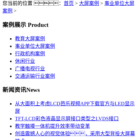
您当前的位置 ：
首页
>
大屏案例
>
事业单位大屏
案例
>
案例展示
Product
教育大屏案例
事业单位大屏案例
行政机构案例
休闲行业
广播电视行业
交通运输行业案例
新闻资讯
News
从大面积上考虑LCD芭乐视频APP下载官方与LED显示
屏
TFT-LCD彩色液晶显示屏接口类型之LVDS接口
教学触摸一体机提升效率带动变革
创造震撼人心的视觉体验，采用大型背投大屏幕